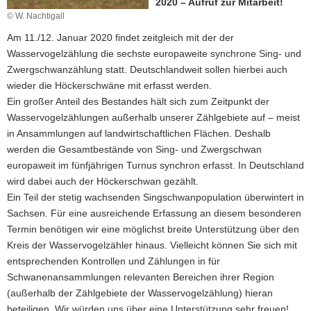
2020 – Aufruf zur Mitarbeit!
a
© W. Nachtigall
v
Am 11./12. Januar 2020 findet zeitgleich mit der der
i
Wasservogelzählung die sechste europaweite synchrone Sing- und
g
Zwergschwanzählung statt. Deutschlandweit sollen hierbei auch
a
wieder die Höckerschwäne mit erfasst werden.
t
Ein großer Anteil des Bestandes hält sich zum Zeitpunkt der
i
Wasservogelzählungen außerhalb unserer Zählgebiete auf – meist
o
in Ansammlungen auf landwirtschaftlichen Flächen. Deshalb
n
werden die Gesamtbestände von Sing- und Zwergschwan
europaweit im fünfjährigen Turnus synchron erfasst. In Deutschland
wird dabei auch der Höckerschwan gezählt.
Ein Teil der stetig wachsenden Singschwanpopulation überwintert in
Sachsen. Für eine ausreichende Erfassung an diesem besonderen
Termin benötigen wir eine möglichst breite Unterstützung über den
Kreis der Wasservogel­zähler hinaus. Vielleicht können Sie sich mit
entsprechenden Kontrollen und Zählungen in für
Schwanenansammlungen relevanten Bereichen ihrer Region
(außerhalb der Zählgebiete der Wasservogelzählung) hieran
beteiligen. Wir würden uns über eine Unterstützung sehr freuen!