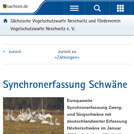
P
P
H
F
o
o
a
o
r
r
u
o
Sächsische Vogelschutzwarte Neschwitz und Förderverein
t
t
p
t
Vogelschutzwarte Neschwitz e. V.
a
a
t
e
l
l
i
r
ü
n
n
-
b
a
h
B
zurück
zurück zu
»Zählungen«
e
v
a
e
r
i
l
r
g
g
t
e
r
a
i
Synchronerfassung Schwäne
e
t
c
i
i
h
f
o
Europaweite
e
n
Synchronerfassung Zwerg-
n
und Singschwäne mit
d
deutschlandweiter Erfassung
e
Höckerschwäne im Januar
N