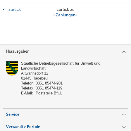
zurück
zurück zu
»Zählungen«
Footer-
Herausgeber
Bereich
Staatliche Betriebsgesellschaft für Umwelt und
Landwirtschaft
Altwahnsdorf 12
01445
Radebeul
Telefon:
0351 85474-901
Telefax:
0351 85474-119
E-Mail:
Poststelle BfUL
Service
Verwandte Portale